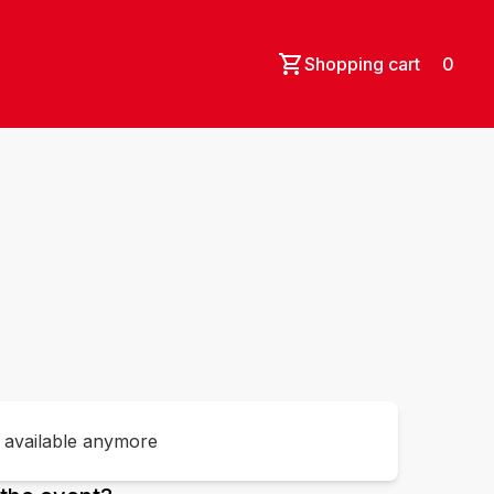
Shopping cart
0
t available anymore