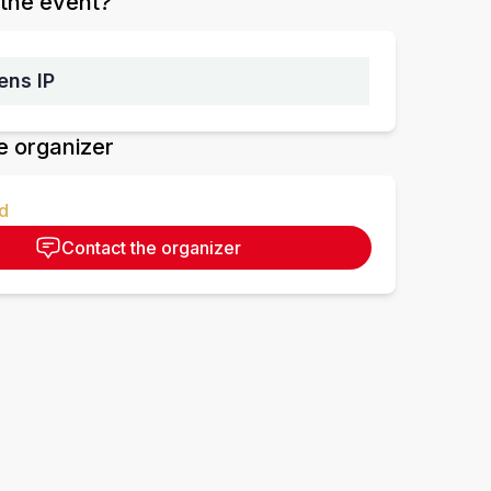
the event?
ens IP
e organizer
d
Contact the organizer