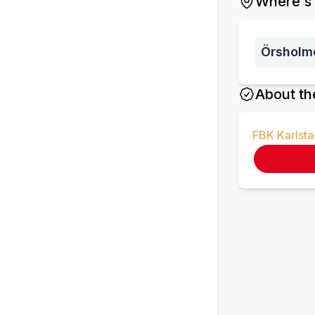
Where's 
Örsholm
About th
FBK Karlsta